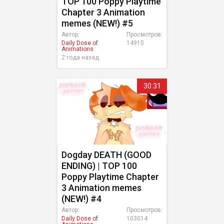
TOP 100 Poppy Playtime
Chapter 3 Animation
memes (NEW!) #5
Автор:
Просмотров:
Daily Dose of
14915
Animations
2 года назад
30:31
Dogday DEATH (GOOD
ENDING) | TOP 100
Poppy Playtime Chapter
3 Animation memes
(NEW!) #4
Автор:
Просмотров:
Daily Dose of
103014