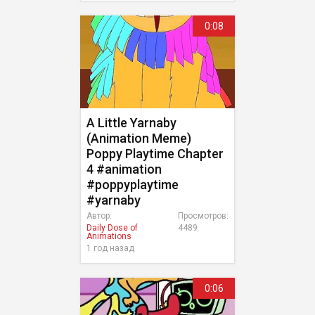
0:08
A Little Yarnaby
(Animation Meme)
Poppy Playtime Chapter
4 #animation
#poppyplaytime
#yarnaby
Автор:
Просмотров:
Daily Dose of
4489
Animations
1 год назад
0:06