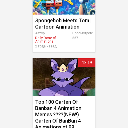
Spongebob Meets Tom |
Cartoon Animation
Автор:
Просмотров:
Daily Dose of
867
Animations
2 года назад
13:19
Top 100 Garten Of
Banban 4 Animation
Memes ????(NEW!)
Garten Of BanBan 4
Animations pt.99