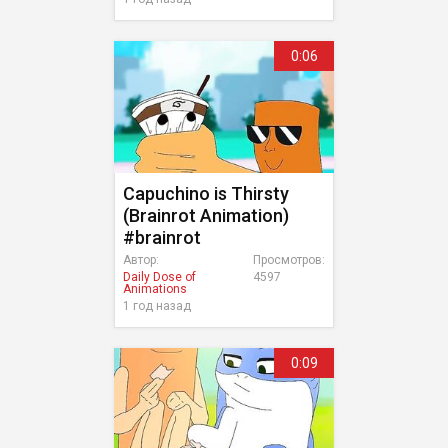
0:06
Capuchino is Thirsty
(Brainrot Animation)
#brainrot
Автор:
Просмотров:
Daily Dose of
4597
Animations
1 год назад
0:09