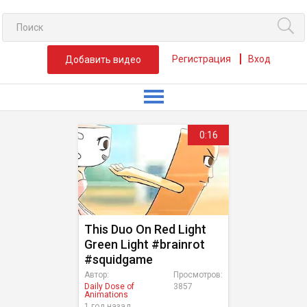
Регистрация
Вход
Добавить видео
0:16
This Duo On Red Light
Green Light #brainrot
#squidgame
Автор:
Просмотров:
Daily Dose of
3857
Animations
1 год назад