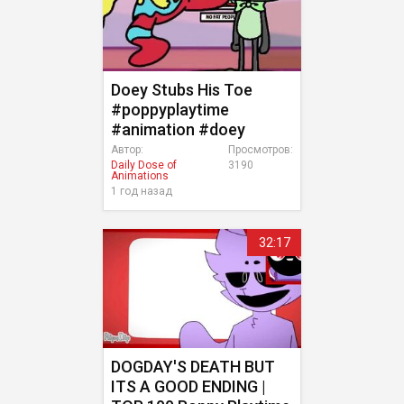
Doey Stubs His Toe
#poppyplaytime
#animation #doey
Автор:
Просмотров:
Daily Dose of
3190
Animations
1 год назад
32:17
DOGDAY'S DEATH BUT
ITS A GOOD ENDING |