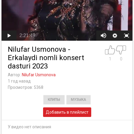
2:21:49
Nilufar Usmonova -
Erkalaydi nomli konsert
1
0
dasturi 2023
Автор:
Nilufar Usmonova
1 год назад
Просмотров: 5368
КЛИПЫ
МУЗЫКА
Добавить в плейлист
У видео нет описания