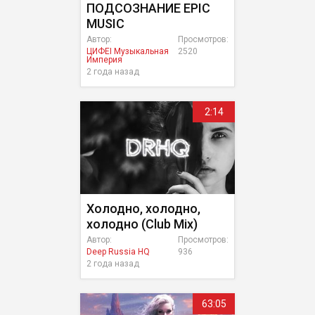
ПОДСОЗНАНИЕ EPIC
MUSIC
Автор:
Просмотров:
ЦИФЕI Музыкальная
2520
Империя
2 года назад
2:14
Холодно, холодно,
холодно (Club Mix)
Автор:
Просмотров:
Deep Russia HQ
936
2 года назад
63:05