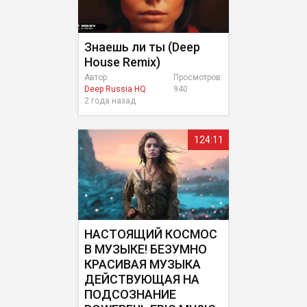
Знаешь ли ты (Deep
House Remix)
Автор:
Просмотров:
Deep Russia HQ
940
2 года назад
124:11
НАСТОЯЩИЙ КОСМОС
В МУЗЫКЕ! БЕЗУМНО
КРАСИВАЯ МУЗЫКА
ДЕЙСТВУЮЩАЯ НА
ПОДСОЗНАНИЕ