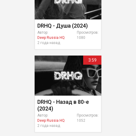
DRHQ - Душа (2024)
Автор:
Просмотров:
Deep Russia HQ
1080
2 года назад
3:59
DRHQ - Назад в 80-е
(2024)
Автор:
Просмотров:
Deep Russia HQ
1052
2 года назад